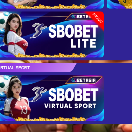
PROMO
IRTUAL SPORT