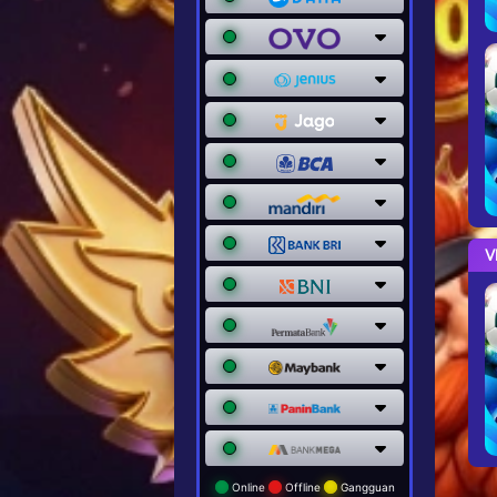
V
Online
Offline
Gangguan