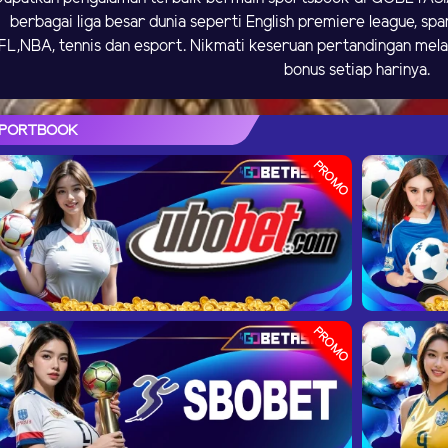
berbagai liga besar dunia seperti English premiere league, span
FL,NBA, tennis dan esport. Nikmati keseruan pertandingan mela
bonus setiap harinya.
PORTBOOK
PROMO
PROMO