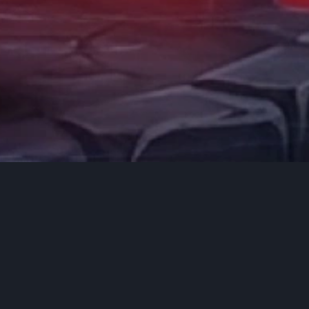
Cara Betting
Link Gobetasia