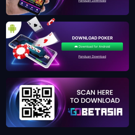
Panduan Download
DOWNLOAD POKER
Download for Android
Panduan Download