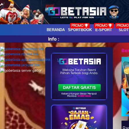
PROMO
PROMO
PROM
BERANDA
SPORTBOOK
E-SPORT
SLOT
Info :
Selamat Datang di 
Be
Ras