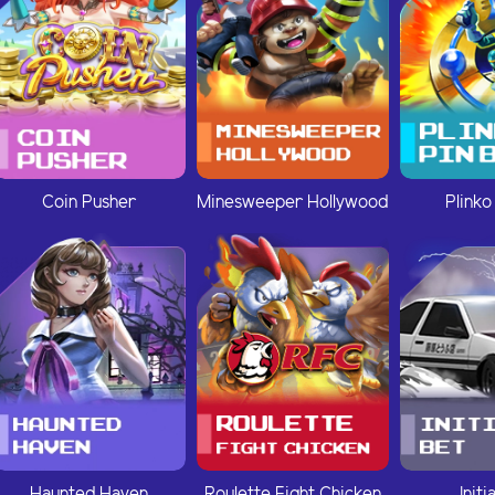
Coin Pusher
Minesweeper Hollywood
Plinko
Haunted Haven
Roulette Fight Chicken
Initi