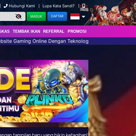
Hubungi Kami
Lupa Kata Sandi?
DAFTAR
GKAS
TEMBAK IKAN
REFERRAL
PROMOSI
ih yang Telah Terintegritas & Berlinsensi Terbaik di Asi
ngan tampilan baru yang bikin ketagihan!