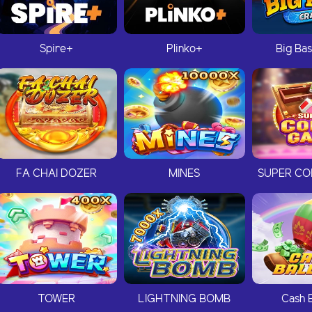
Spire+
Plinko+
Big Ba
FA CHAI DOZER
MINES
SUPER C
TOWER
LIGHTNING BOMB
Cash 