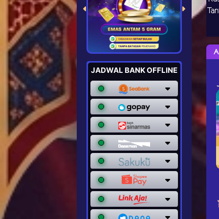
Tan
A
JADWAL BANK OFFLINE