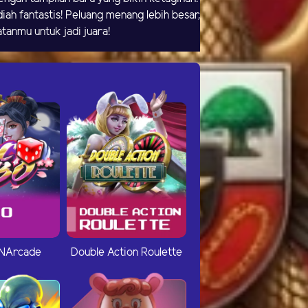
h fantastis! Peluang menang lebih besar,
anmu untuk jadi juara!
DNArcade
Double Action Roulette